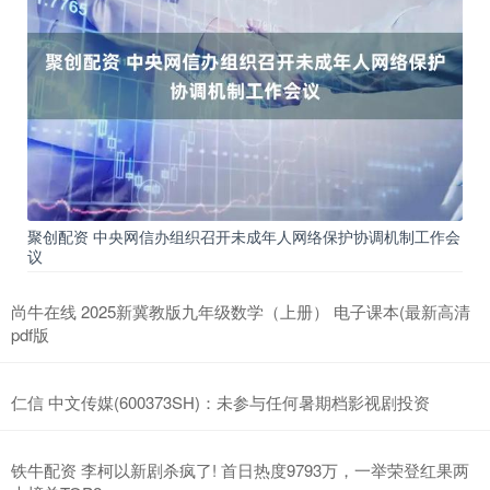
聚创配资 中央网信办组织召开未成年人网络保护协调机制工作会
议
尚牛在线 2025新冀教版九年级数学（上册） 电子课本(最新高清
pdf版
仁信 中文传媒(600373SH)：未参与任何暑期档影视剧投资
铁牛配资 李柯以新剧杀疯了! 首日热度9793万，一举荣登红果两