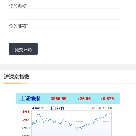
你的昵称
*
你的邮箱
*
提交评论
沪深京指数
上证综指
3966.59
+26.56
+0.67%