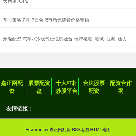
大榜单TOP2
掌心策略 7月17日合肥市场无缝管价格暂稳
永隆配资 汽车水冷板气密性试验台-瑞特检测_测试_泄漏_压力
嘉正网配
股票配资
十大杠杆
合法股票
配资合作
资
盘
炒股平台
配资
网
友情链接：
Powered by
嘉正网配资
RSS地图
HTML地图