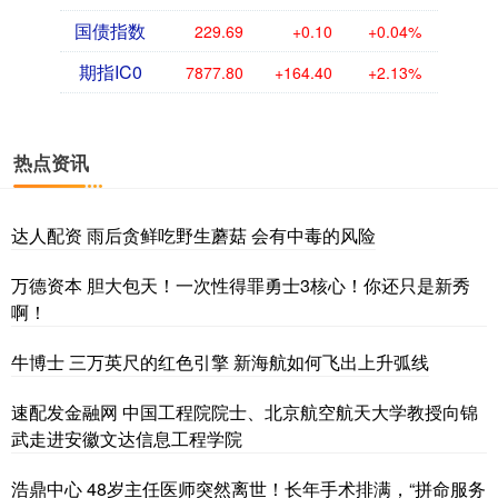
国债指数
229.69
+0.10
+0.04%
期指IC0
7877.80
+164.40
+2.13%
热点资讯
达人配资 雨后贪鲜吃野生蘑菇 会有中毒的风险
万德资本 胆大包天！一次性得罪勇士3核心！你还只是新秀
啊！
牛博士 三万英尺的红色引擎 新海航如何飞出上升弧线
速配发金融网 中国工程院院士、北京航空航天大学教授向锦
武走进安徽文达信息工程学院
浩鼎中心 48岁主任医师突然离世！长年手术排满，“拼命服务