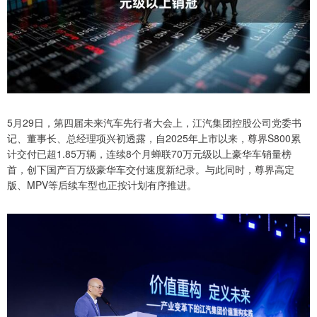
5月29日，第四届未来汽车先行者大会上，江汽集团控股公司党委书
记、董事长、总经理项兴初透露，自2025年上市以来，尊界S800累
计交付已超1.85万辆，连续8个月蝉联70万元级以上豪华车销量榜
首，创下国产百万级豪华车交付速度新纪录。与此同时，尊界高定
版、MPV等后续车型也正按计划有序推进。