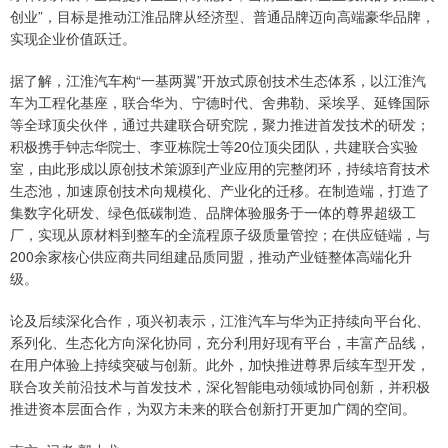
创业”，目标是推动江淮品牌从经济型、普通品牌迈向高端豪华品牌，
实现企业价值跃迁。
据了解，江淮汽车构“一基两翼”开放式原创技术生态体系，以江淮汽
车为工程化基座，联合华为、宁德时代、舍弗勒、采埃孚、延锋国际
等全球顶尖伙伴，通过共建联合研究院，聚力推进首发技术的研发；
积极携手钟志华院士、李亚栋院士等20位顶尖团队，共建联合实验
室，由此形成以原创技术策源到产业应用的完整闭环，持续培育技术
生态池，加速原创技术向规模化、产业化的迁移。在制造端，打造了
集数字化研发、绿色低碳制造、品牌体验服务于一体的尊界超级工
厂，实现从原材料到整车的全流程原子级质量管控；在供应链端，与
200余家核心供应商共同组建品质同盟，推动产业链整体高端化升
级。
论及后续深化合作，项兴初表示，江淮汽车与华为正持续向平台化、
系列化、生态化方向深化协同，充分利用好现有平台，丰富产品线，
在用户体验上持续突破与创新。此外，加快推进尊界后续车型开发，
联合攻关前沿技术与首发技术，深化智能电动领域协同创新，并积极
推进资本层面合作，为双方未来的联合创新打开更加广阔的空间。