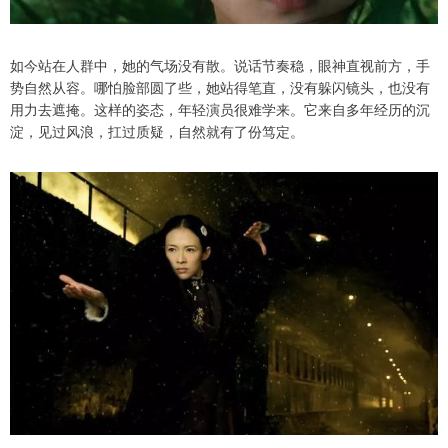
如今站在人群中，她的气场没有散。说话节奏稳，眼神直视前方，手
势自然从容。哪怕脸部圆了些，她站得笔直，没有躲闪镜头，也没有
用力去遮掩。这样的姿态，年轻演员很难学来。它来自多年经历的沉
淀，见过风浪，扛过质疑，自然就有了份笃定。