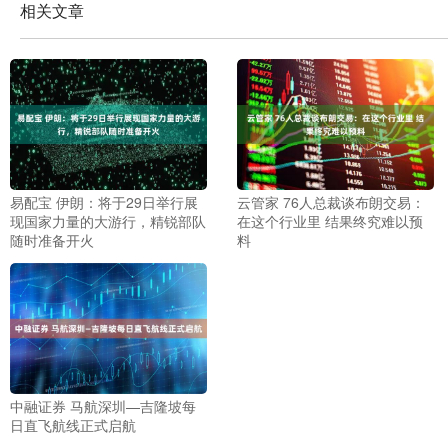
相关文章
易配宝 伊朗：将于29日举行展
云管家 76人总裁谈布朗交易：
现国家力量的大游行，精锐部队
在这个行业里 结果终究难以预
随时准备开火
料
中融证券 马航深圳—吉隆坡每
日直飞航线正式启航