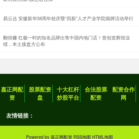
易云达 安徽新华38周年校庆暨“四新”人才产业学院揭牌活动举行
翻倍赚 红极一时的知名品牌出售中国内地门店！曾创造辉煌业
绩，本土接盘方公布
嘉正网配
股票配资
十大杠杆
合法股票
配资合作
资
盘
炒股平台
配资
网
友情链接：
Powered by
嘉正网配资
RSS地图
HTML地图