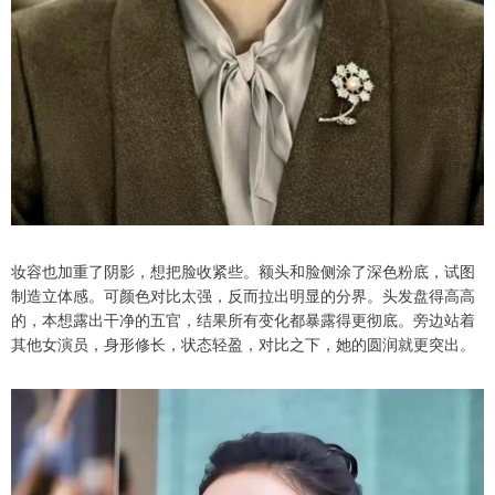
妆容也加重了阴影，想把脸收紧些。额头和脸侧涂了深色粉底，试图
制造立体感。可颜色对比太强，反而拉出明显的分界。头发盘得高高
的，本想露出干净的五官，结果所有变化都暴露得更彻底。旁边站着
其他女演员，身形修长，状态轻盈，对比之下，她的圆润就更突出。