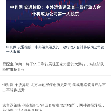
中利网 安通控股：中外运集运及其一致行动人合计将成为公司第
一大股东
易配宝 伊朗：将于29日举行展现国家力量的大游行，精锐部队
随时准备开火
恒财网 个股异动 北方华创涨停创历史新高 集成电路装备产品市
占率稳步提升
逸富盈策略 创业板IPO“第四套标准”落地在即，两种路径浮现，
新消费回流A股悬念拉满