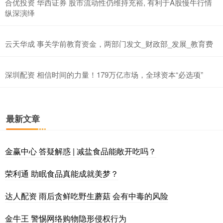
合优投资 华西证券 股市流动性仍维持充裕, 有利于A股慢牛行情
纵深演绎
云天华成 事关学前教育资金，两部门发文_财政部_发展_教育费
深圳配资 相信时间的力量！179万亿市场，全球资本“必选项”
最新文章
金赢中心 答疑解惑 | 减盐食品能敞开吃吗？
荣利通 助眠食品真能成就美梦？
达人配资 雨后贪鲜吃野生蘑菇 会有中毒的风险
金牛王 警惕网络购物隐形侵权行为