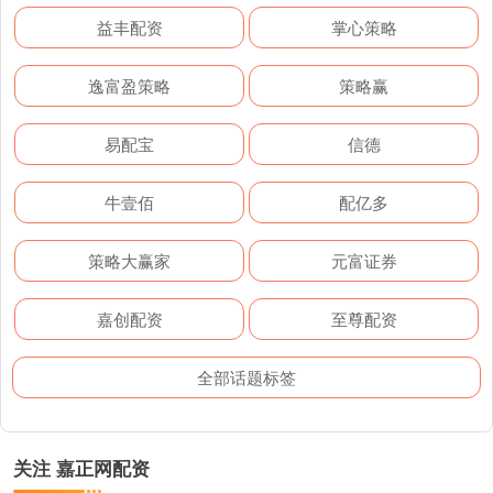
益丰配资
掌心策略
逸富盈策略
策略赢
易配宝
信德
牛壹佰
配亿多
策略大赢家
元富证券
嘉创配资
至尊配资
全部话题标签
关注 嘉正网配资